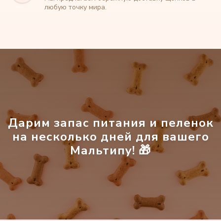
любую точку мира.
Главная
О породе
Каталог щенков
Доставка щенков
Частые вопросы
Дарим запас питания и пеленок
Отзывы
на несколько дней для вашего
Блог
Мальтипу! 🎁
Контакты
Создание и продвижение сайта
"Shtabkin PRO"
Политика в отношении обработки
персональных данных
Источники