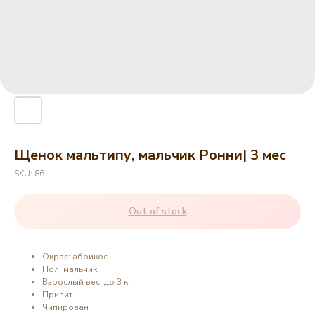
Щенок мальтипу, мальчик Ронни| 3 мес
SKU:
86
Out of stock
Окрас: абрикос
Пол: мальчик
Взрослый вес: до 3 кг
Привит
Чипирован