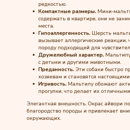
редкостью.
Компактные размеры.
Мини‑мальти
содержать в квартире, они не зан
места.
Гипоаллергенность.
Шерсть мальт
вызывает аллергические реакции, 
породу подходящей для чувствите
Дружелюбный характер.
Мальтипу
с детьми и другими животными.
Преданность.
Эти собаки быстро п
хозяевам и становятся настоящими
Игривость.
Мальтипу обожают акти
прогулки, что делает их отличным
Элегантная внешность. Окрас айвори п
благородство породы и привлекает вн
окружающих.