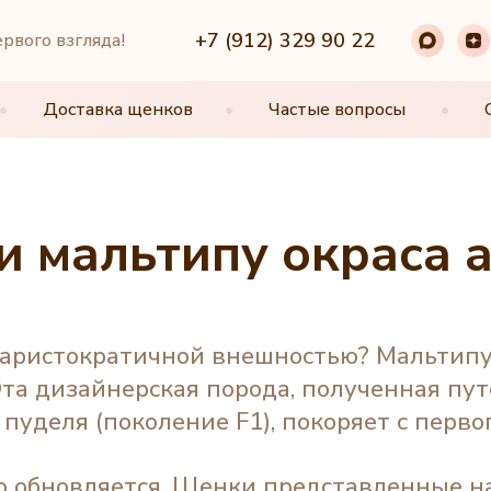
+7 (912) 329 90 22
+7 (912) 329 90 22
ервого взгляда!
•
•
Доставка щенков
Доставка щенков
•
•
Частые вопросы
Частые вопросы
•
•
 мальтипу окраса 
 аристократичной внешностью? Мальтипу
Эта дизайнерская порода, полученная п
 пуделя (поколение F1), покоряет с первог
о обновляется. Щенки представленные на