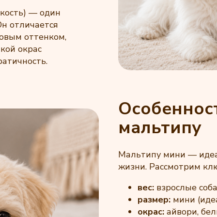
 кость) — один
Он отличается
мовым оттенком,
кой окрас
ратичность.
Особеннос
мальтипу
Мальтипу мини — идеа
жизни. Рассмотрим кл
вес:
взрослые собак
размер:
мини (иде
окрас:
айвори, бел