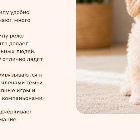
пу удобно
имают много
ипу реже
что делает
льных людей.
 отлично ладят
ривязываются к
 членами семьи.
вные игры и
и компаньонами.
одчёркивает
имание