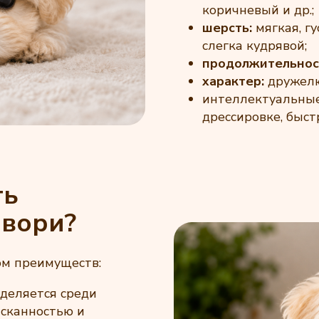
коричневый и др.;
шерсть:
мягкая, г
слегка кудрявой;
продолжительнос
характер:
дружелю
интеллектуальные
дрессировке, быс
ть
йвори?
м преимуществ:
деляется среди
ысканностью и