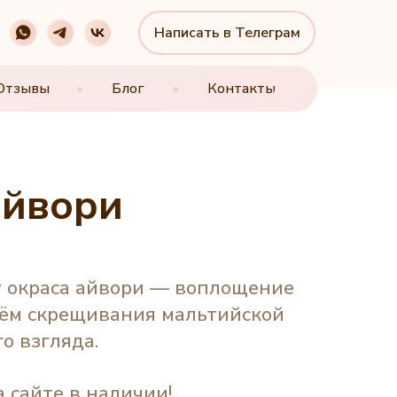
Написать в Телеграм
Написать в Телеграм
Отзывы
Отзывы
•
•
Блог
Блог
•
•
Контакты
Контакты
айвори
 окраса айвори — воплощение
утём скрещивания мальтийской
о взгляда.
 сайте в наличии!