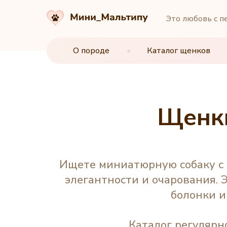
Это любовь с п
О породе
О породе
•
•
Каталог щенков
Каталог щенков
Щенки
Ищете миниатюрную собаку с
элегантности и очарования. 
болонки и
Каталог регулярн