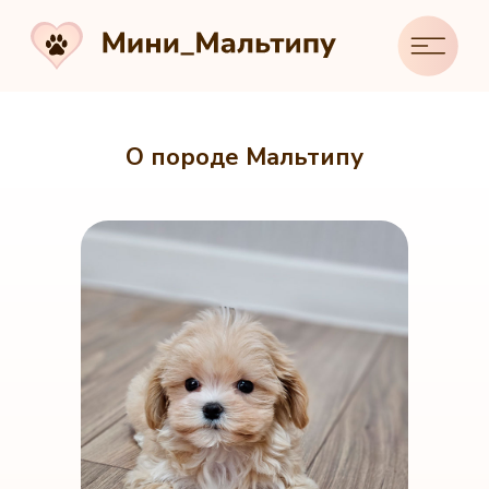
О породе Мальтипу