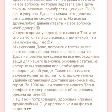
на все вопросы, которые задавала сама дочь
пока мы решались приобрести щеночка. Ей 13
лет и уверена, Даша понимала, что девочка
сама щенка не сможет купить. Но всегда
дружелюбно давала ответы на все вопросы
моей дочери.😊
И спустя время, увидев фото нашего Тео, я не
смогла устоять и согласилась с доченькой, что
нам нужен наш Тео😊♥️.
Мы написали Даше, получили ответы на все
наши вопросы оперативно и внесли задаток.
Даша направила нам ссылки на все необходимые
вещи для нашего щеночка, основные статьи, из
которых мы получили всю необходимую
информацию об уходе. Также пояснила все
важные моменты. Более того, положительно
удивила организация доставки щеночка в наш
город. За 1000 км нам привезли нашего Тео в
комфорте и сопровождении, с обеспечением
режима питания😊.
Наш Тео - потрясающий, здоровый, игривый,
дружелюбный. Еще красивее, чем на фото и
видео.♥️♥️♥️