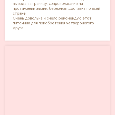
выезда за границу, сопровождание на
протяжении жизни, бережная доставка по всей
стране.
Очень довольна и смело рекомендую этот
питомник для приобретения четвероногого
друга.
Питомник собак породы Мальтипу
+7 (912) 329 90 22
Главная
Щенки
Белые мальтипу
О породе
Черные мальтипу