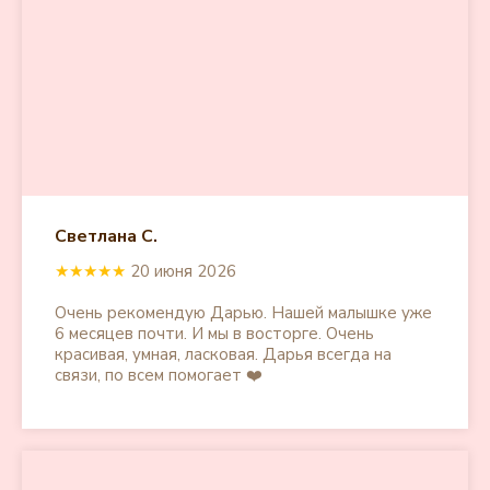
Айс крем мальтипу
Каталог щенков
Айвори мальтипу
Ред браун мальтипу
Доставка щенков
Абрикосовые
мальтипу
Частые вопросы
Коричневые
мальтипу
Отзывы
Кремовые мальтипу
Бежевые мальтипу
Блог
Контакты
Светлана С.
★★★★★
20 июня 2026
Очень рекомендую Дарью. Нашей малышке уже
Создание и продвижение сайта
6 месяцев почти. И мы в восторге. Очень
"Shtabkin PRO"
красивая, умная, ласковая. Дарья всегда на
связи, по всем помогает ❤️
Политика в отношении обработки
персональных данных
Источники