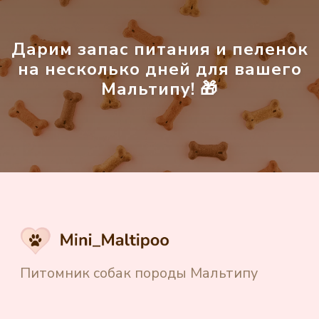
Доставка щенков
Дарим запас питания и пеленок
Частые вопросы
на несколько дней для вашего
Отзывы
Мальтипу! 🎁
Блог
Контакты
Создание и продвижение сайта
"Shtabkin PRO"
Политика в отношении обработки
персональных данных
Источники