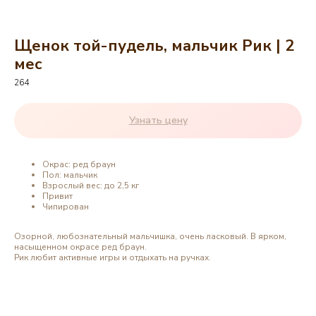
Щенок той-пудель, мальчик Рик | 2
мес
264
Узнать цену
Окрас: ред браун
Пол: мальчик
Взрослый вес: до 2,5 кг
Привит
Чипирован
Озорной, любознательный мальчишка, очень ласковый. В ярком,
насыщенном окрасе ред браун.
Рик любит активные игры и отдыхать на ручках.