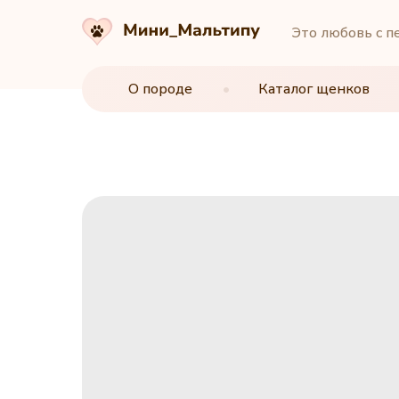
Это любовь с п
О породе
О породе
•
•
Каталог щенков
Каталог щенков