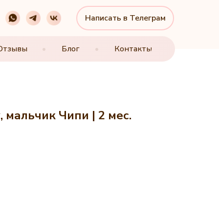
Написать в Телеграм
Написать в Телеграм
Отзывы
Отзывы
•
•
Блог
Блог
•
•
Контакты
Контакты
 мальчик Чипи | 2 мес.