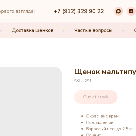
+7 (912) 329 90 22
+7 (912) 329 90 22
ервого взгляда!
•
•
Доставка щенков
Доставка щенков
•
•
Частые вопросы
Частые вопросы
•
•
Щенок мальтипу,
SKU:
291
Out of stock
Окрас: айс крем
Пол: мальчик
Взрослый вес: до 2,5 кг
Привит