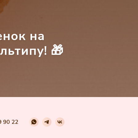
енок на
льтипу! 🎁
9 90 22