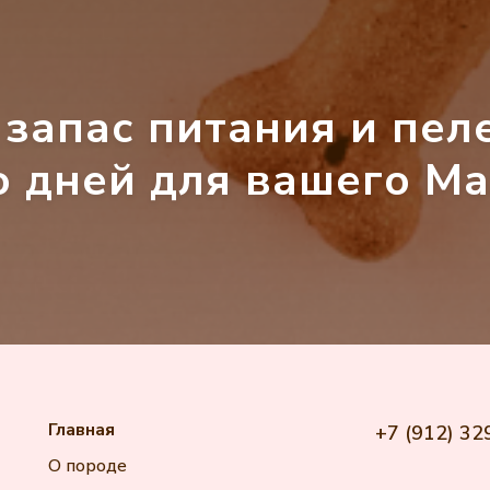
запас питания и пел
 дней для вашего Ма
Главная
+7 (912) 32
О породе