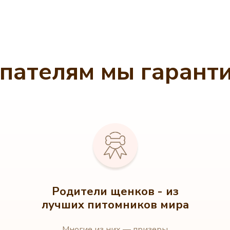
пателям мы гарант
Родители щенков - из
лучших питомников мира
Многие из них — призеры