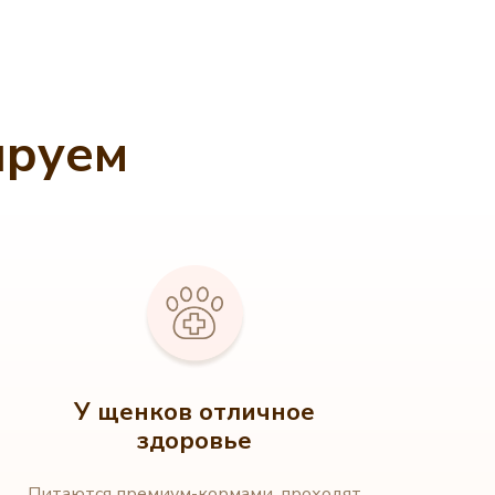
ируем
У щенков отличное
здоровье
Питаются премиум-кормами, проходят