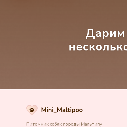
Дарим 
несколько
Питомник собак породы Мальтипу