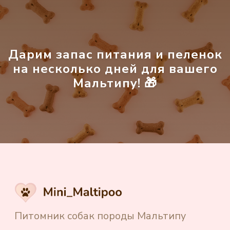
Каталог щенков
Доставка щенков
Частые вопросы
Дарим запас питания и пеленок
Отзывы
на несколько дней для вашего
Мальтипу! 🎁
Блог
Контакты
Создание и продвижение сайта
"Shtabkin PRO"
Политика в отношении обработки
персональных данных
Источники