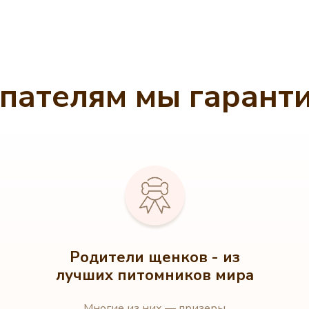
пателям мы гарант
Родители щенков - из
лучших питомников мира
Многие из них — призеры