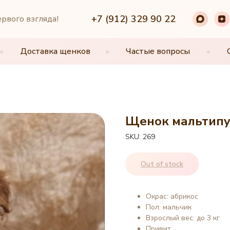
+7 (912) 329 90 22
+7 (912) 329 90 22
ервого взгляда!
•
•
Доставка щенков
Доставка щенков
•
•
Частые вопросы
Частые вопросы
•
•
Щенок мальтипу, 
SKU:
269
Out of stock
Окрас: абрикос
Пол: мальчик
Взрослый вес: до 3 кг
Привит