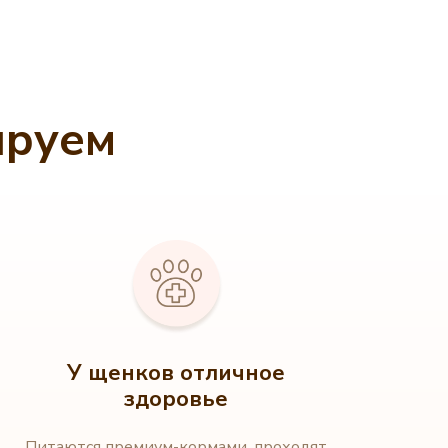
ируем
У щенков отличное
здоровье
Питаются премиум-кормами, проходят