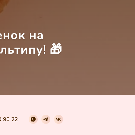
енок на
льтипу! 🎁
9 90 22