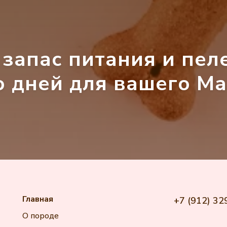
запас питания и пел
 дней для вашего Ма
Главная
+7 (912) 32
О породе