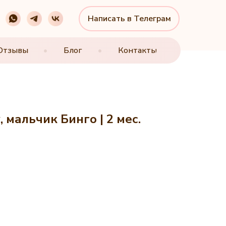
Написать в Телеграм
Написать в Телеграм
Отзывы
Отзывы
•
•
Блог
Блог
•
•
Контакты
Контакты
мальчик Бинго | 2 мес.