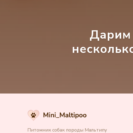
Дарим 
несколько
Питомник собак породы Мальтипу