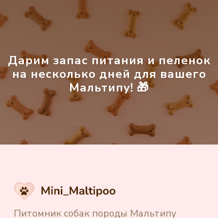
О породе
Каталог щенков
Доставка щенков
Частые вопросы
Дарим запас питания и пеленок
Отзывы
на несколько дней для вашего
Блог
Мальтипу! 🎁
Контакты
Создание и продвижение сайта
"Shtabkin PRO"
Политика в отношении обработки
персональных данных
Источники