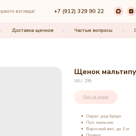
+7 (912) 329 90 22
+7 (912) 329 90 22
ервого взгляда!
•
•
Доставка щенков
Доставка щенков
•
•
Частые вопросы
Частые вопросы
•
•
Щенок мальтипу,
SKU:
295
Out of stock
Окрас: ред браун
Пол: мальчик
Взрослый вес: до 3 кг
Привит