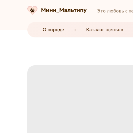
Это любовь с п
О породе
О породе
•
•
Каталог щенков
Каталог щенков