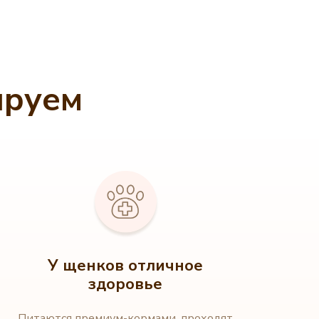
ируем
У щенков отличное
здоровье
Питаются премиум-кормами, проходят