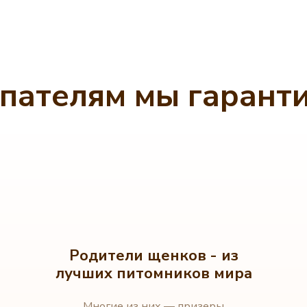
пателям мы гарант
Родители щенков - из
лучших питомников мира
Многие из них — призеры