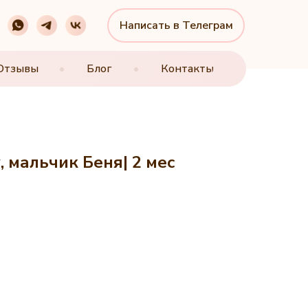
Написать в Телеграм
Написать в Телеграм
Отзывы
Отзывы
•
•
Блог
Блог
•
•
Контакты
Контакты
 мальчик Беня| 2 мес