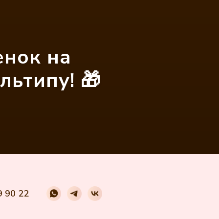
енок на
льтипу! 🎁
9 90 22