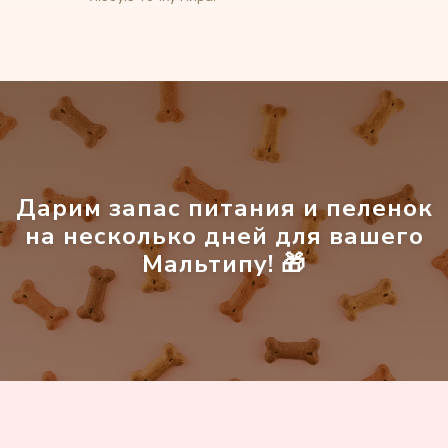
Главная
О породе
Каталог щенков
Доставка щенков
Частые вопросы
Отзывы
Дарим запас питания и пеленок
на несколько дней для вашего
Блог
Мальтипу! 🎁
Контакты
Создание и продвижение сайта
"Shtabkin PRO"
Политика в отношении обработки
персональных данных
Источники