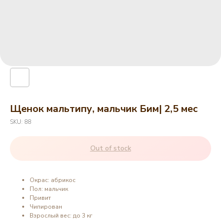
Щенок мальтипу, мальчик Бим| 2,5 мес
SKU:
88
Out of stock
Окрас: абрикос
Пол: мальчик
Привит
Чипирован
Взрослый вес: до 3 кг