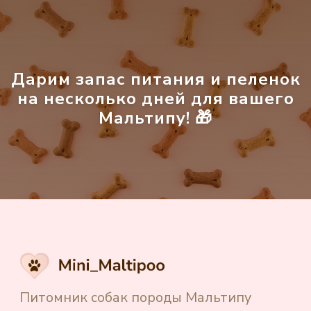
Каталог щенков
Доставка щенков
Частые вопросы
Дарим запас питания и пеленок
Отзывы
на несколько дней для вашего
Блог
Мальтипу! 🎁
Контакты
Создание и продвижение сайта
"Shtabkin PRO"
Политика в отношении обработки
персональных данных
Источники