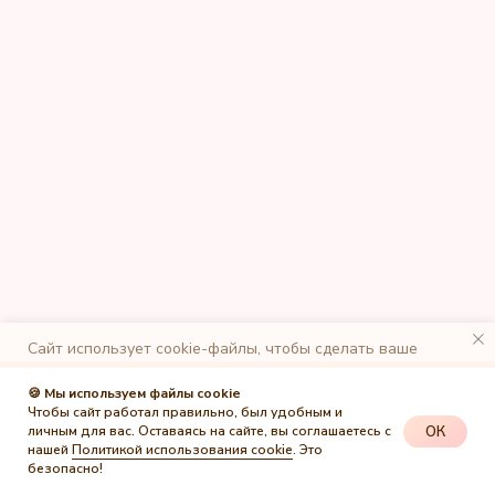
Сайт использует cookie-файлы, чтобы сделать ваше
пребывание на нем максимально удобным. К cайту
подключен сервис веб-аналитики Яндекс.Метрика,
🍪 Мы используем файлы cookie
использующий cookie-файлы. Оставаясь на сайте, вы
Чтобы сайт работал правильно, был удобным и
даете свое согласие на обработку персональных данных в
ОК
личным для вас. Оставаясь на сайте, вы соглашаетесь с
порядке, указанном в
Политике обработки персональных
нашей
Политикой использования cookie
. Это
данных
.
безопасно!