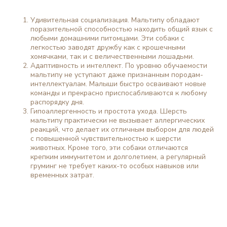
Удивительная социализация. Мальтипу обладают
поразительной способностью находить общий язык с
любыми домашними питомцами. Эти собаки с
легкостью заводят дружбу как с крошечными
хомячками, так и с величественными лошадьми.
Адаптивность и интеллект. По уровню обучаемости
мальтипу не уступают даже признанным породам-
интеллектуалам. Малыши быстро осваивают новые
команды и прекрасно приспосабливаются к любому
распорядку дня.
Гипоаллергенность и простота ухода. Шерсть
мальтипу практически не вызывает аллергических
реакций, что делает их отличным выбором для людей
с повышенной чувствительностью к шерсти
животных. Кроме того, эти собаки отличаются
крепким иммунитетом и долголетием, а регулярный
груминг не требует каких-то особых навыков или
временных затрат.