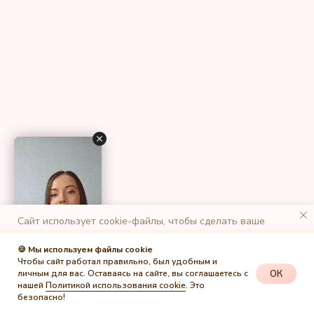
Сайт использует cookie-файлы, чтобы сделать ваше
пребывание на нем максимально удобным. К cайту
подключен сервис веб-аналитики Яндекс.Метрика,
🍪 Мы используем файлы cookie
использующий cookie-файлы. Оставаясь на сайте, вы
Чтобы сайт работал правильно, был удобным и
даете свое согласие на обработку персональных данных в
ОК
личным для вас. Оставаясь на сайте, вы соглашаетесь с
порядке, указанном в
Политике обработки персональных
нашей
Политикой использования cookie
. Это
данных
.
безопасно!