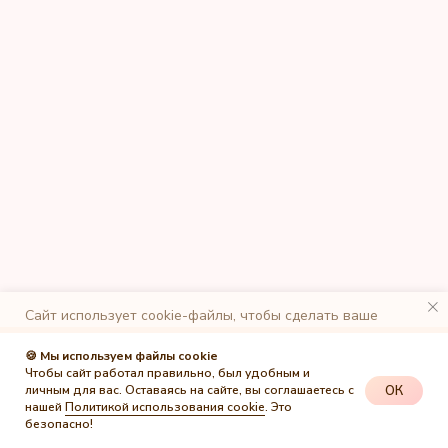
Сайт использует cookie-файлы, чтобы сделать ваше
пребывание на нем максимально удобным. К cайту
подключен сервис веб-аналитики Яндекс.Метрика,
🍪 Мы используем файлы cookie
использующий cookie-файлы. Оставаясь на сайте, вы
Чтобы сайт работал правильно, был удобным и
даете свое согласие на обработку персональных данных в
ОК
личным для вас. Оставаясь на сайте, вы соглашаетесь с
порядке, указанном в
Политике обработки персональных
нашей
Политикой использования cookie
. Это
данных
.
безопасно!