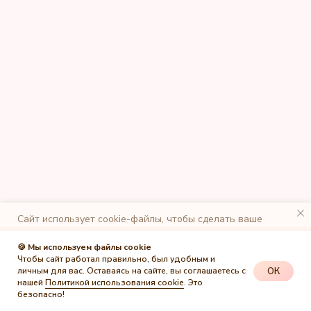
Сайт использует cookie-файлы, чтобы сделать ваше
пребывание на нем максимально удобным. К cайту
подключен сервис веб-аналитики Яндекс.Метрика,
🍪 Мы используем файлы cookie
использующий cookie-файлы. Оставаясь на сайте, вы
Чтобы сайт работал правильно, был удобным и
даете свое согласие на обработку персональных данных в
ОК
личным для вас. Оставаясь на сайте, вы соглашаетесь с
порядке, указанном в
Политике обработки персональных
нашей
Политикой использования cookie
. Это
данных
.
безопасно!