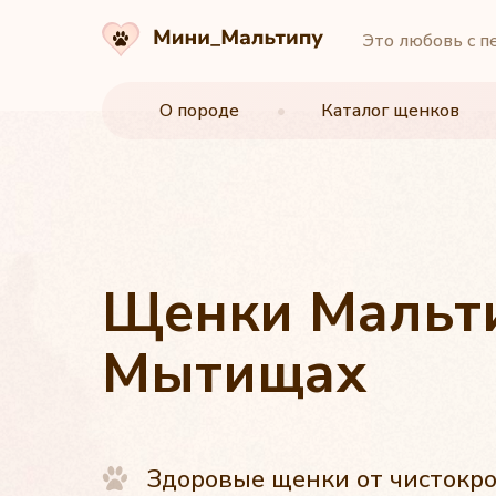
Это любовь с п
О породе
О породе
•
•
Каталог щенков
Каталог щенков
Щенки Мальт
Мытищах
Здоровые щенки от чистокр