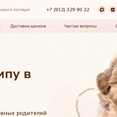
+7 (912) 329 90 22
+7 (912) 329 90 22
ервого взгляда!
•
•
Доставка щенков
Доставка щенков
•
•
Частые вопросы
Частые вопросы
•
•
ипу в
овных родителей