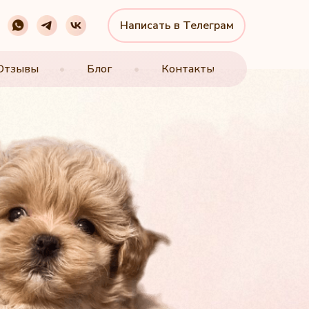
Написать в Телеграм
Написать в Телеграм
Отзывы
Отзывы
•
•
Блог
Блог
•
•
Контакты
Контакты