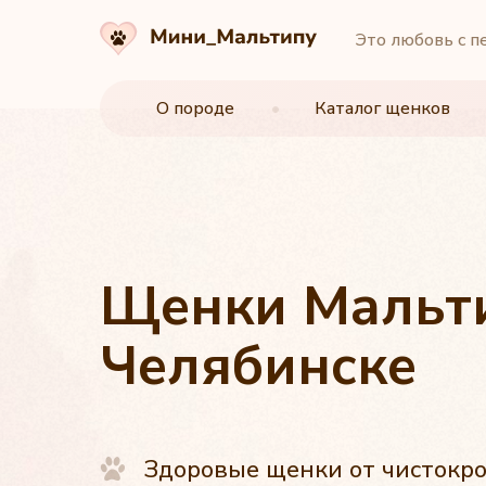
Это любовь с п
О породе
О породе
•
•
Каталог щенков
Каталог щенков
Щенки Мальт
Челябинске
Здоровые щенки от чистокр