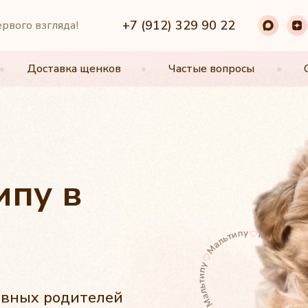
+7 (912) 329 90 22
+7 (912) 329 90 22
ервого взгляда!
•
•
Доставка щенков
Доставка щенков
•
•
Частые вопросы
Частые вопросы
•
•
ипу в
овных родителей