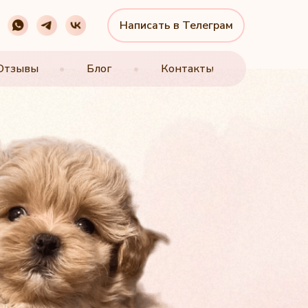
Написать в Телеграм
Написать в Телеграм
Отзывы
Отзывы
•
•
Блог
Блог
•
•
Контакты
Контакты