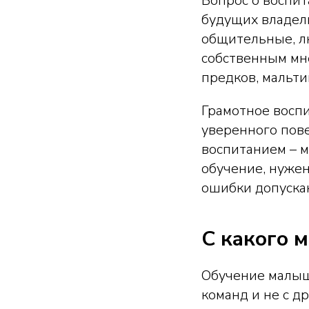
Вопрос о воспит
будущих владель
общительные, л
собственным мне
предков, мальти
Грамотное воспи
уверенного пове
воспитанием – м
обучение, нужен
ошибки допуска
С какого 
Обучение малыша
команд и не с д