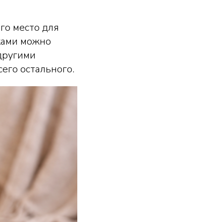
его место для
шками можно
 другими
его остального.