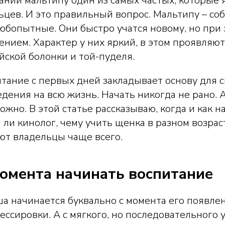
ании мальтипу один из самых частых, которые 
цев. И это правильный вопрос. Мальтипу – соб
юбопытные. Они быстро учатся новому, но при
нием. Характер у них яркий, в этом проявляю
йской болонки и той-пуделя.
тание с первых дней закладывает основу для с
дения на всю жизнь. Начать никогда не рано. А
ожно. В этой статье рассказываю, когда и как н
 ли кинолог, чему учить щенка в разном возрас
ют владельцы чаще всего.
момента начинать воспитание
 начинается буквально с момента его появлени
рессировки. А с мягкого, но последовательного