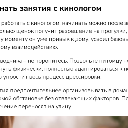
нать занятия с кинологом
 работать с кинологом, начинать можно после 
только щенок получит разрешение на прогулки, 
му моменту он уже привык к дому, усвоил базов
ному взаимодействию.
аводчика – не торопитесь. Позвольте питомцу 
нуть физически, полностью адаптироваться к н
 упростит весь процесс дрессировки.
тия предпочтительнее организовывать в домаш
омой обстановке без отвлекающих факторов. По
чение переносят на улицу.