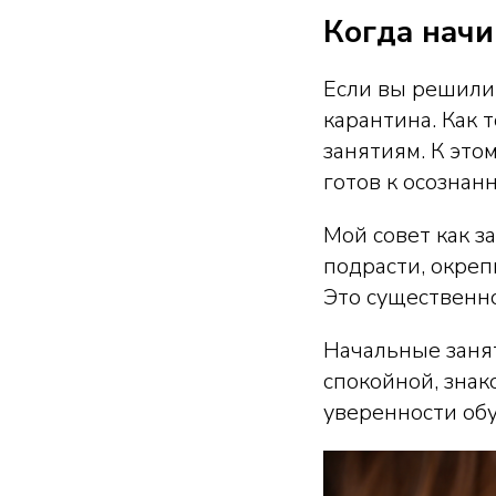
Когда начи
Если вы решили
карантина. Как 
занятиям. К это
готов к осознан
Мой совет как з
подрасти, окреп
Это существенно
Начальные заня
спокойной, знак
уверенности обу