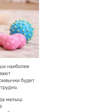
ыши наиболее
ывают
привычки будет
трудно.
гда малыш
ё