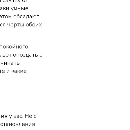
я слышу от
аки умные,
 этом обладают
тся черты обоих
покойного,
 вот опоздать с
ачинать
те и какие
я у вас. Не с
 установления