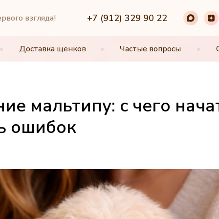
+7 (912) 329 90 22
+7 (912) 329 90 22
ервого взгляда!
•
•
Доставка щенков
Доставка щенков
•
•
Частые вопросы
Частые вопросы
•
•
ие мальтипу: с чего нача
ь ошибок