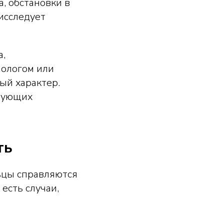
, обстановки в
исследует
а,
нологом или
ый характер.
ебующих
ть
ьцы справляются
есть случаи,