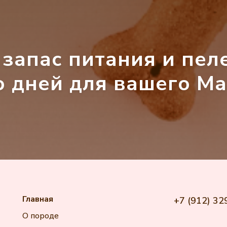
запас питания и пел
 дней для вашего Ма
Главная
+7 (912) 32
О породе