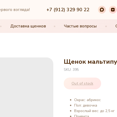
+7 (912) 329 90 22
+7 (912) 329 90 22
ервого взгляда!
•
•
Доставка щенков
Доставка щенков
•
•
Частые вопросы
Частые вопросы
•
•
Щенок мальтипу,
SKU:
395
Out of stock
Окрас: абрикос
Пол: девочка
Взрослый вес: до 2,5 кг
Привита