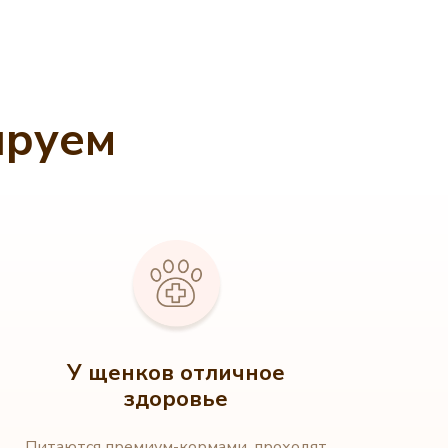
ируем
У щенков отличное
здоровье
Питаются премиум-кормами, проходят