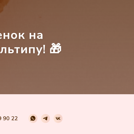
енок на
льтипу! 🎁
9 90 22