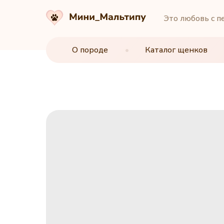
Это любовь с п
О породе
О породе
•
•
Каталог щенков
Каталог щенков