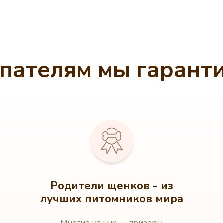
пателям мы гарант
Родители щенков - из
лучших питомников мира
Многие из них — призеры