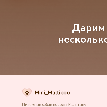
Дарим 
несколько
Питомник собак породы Мальтипу