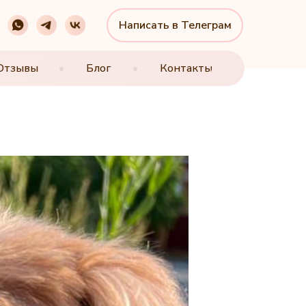
Написать в Телеграм
Написать в Телеграм
Отзывы
Отзывы
•
•
Блог
Блог
•
•
Контакты
Контакты