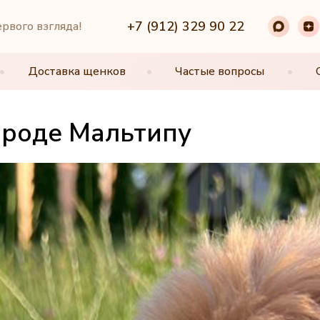
+7 (912) 329 90 22
+7 (912) 329 90 22
ервого взгляда!
•
•
Доставка щенков
Доставка щенков
•
•
Частые вопросы
Частые вопросы
•
•
ороде Мальтипу